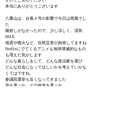
すのでご安心ください
本当にありがとうございます
八重山は、台風４号の影響で今日は雨風でし
た
陽射しがなかったので、少し涼しく、湿気
MAX
地震や噴火など、自然災害が頻発してますね
Netflixにでてくるアニメも地球壊滅的なもの
も増えた気がします
どんな暮らしをして、どんな政治家を選び
どんな社会になってほしいかを考えていかな
くてはですね
参議院選挙も近くなってきました
誰を選ぶか、どの政党を選ぶか
今の政治ってすごく影響でてると思いません
か
だからこそ、しっかり見極めて選びたいです
こういうお金のことや仕事、保険、税金
大事なことから目を反らしてはいけませんね
最後まで読んでくれて、ありがとうございま