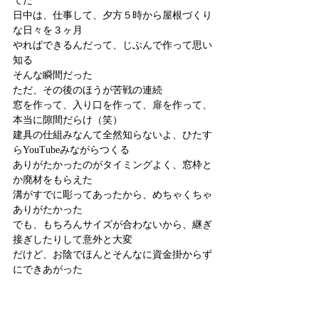
てた
日中は、仕事して、夕方５時から屋根づくり
な日々を３ヶ月
やればできるんだって、じぶんで作って思い
知る
そんな瞬間だった
ただ、その後のほうが苦戦の連続
窓を作って、入り口を作って、扉を作って、
本当に隙間だらけ（笑）
建具の仕組みなんて全然知らないよ、ひたす
らYouTubeみながらつくる
ありがたかったのがタイミングよく、窓枠と
か廃材をもらえた
溝がすでに彫ってあったから、めちゃくちゃ
ありがたかった
でも、もちろんサイズが合わないから、継ぎ
接ぎしたりして意外と大変
だけど、お陰でほんとそんなに資金掛からず
にできあがった
一番苦労したのは、窓のレールの溝を彫るこ
と
道具が使いこなせなくて、ノミなんてどう使